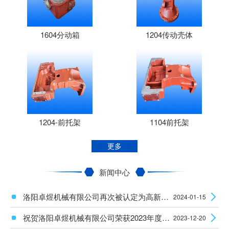
1604分动箱
1204传动壳体
1204-前托架
1104前托架
更多
新闻中心
洛阳卓煜机械有限公司再次被认定为高新技术企业
2024-01-15
祝贺洛阳卓煜机械有限公司荣获2023年度优 秀供应商
2023-12-20