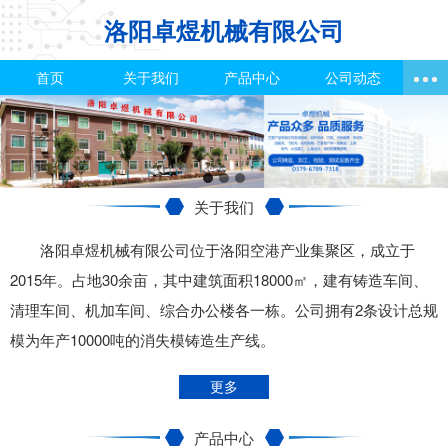
洛阳卓煜机械有限公司
首页
关于我们
产品中心
公司动态
关于我们
洛阳卓煜机械有限公司位于洛阳空港产业集聚区，成立于
2015年。占地30余亩，其中建筑面积18000㎡，建有铸造车间、
清理车间、机加车间、综合办公楼各一栋。公司拥有2条设计总规
模为年产10000吨的消失模铸造生产线。
更多
产品中心